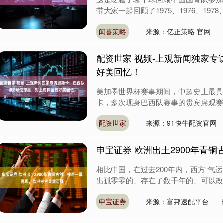
带大家一起回顾了1975、1976、1978、19
闻喜策略
来源：亿正策略 官网
配资世家 视频-上观新闻独家
好美回忆！
美加墨世界杯赛事期间，中超史上最具
卡，多次现身巴西队赛事的贵宾席观赛。
配资世家
来源：91快牛配资官网
申宝证券 欧洲出土2900年青
相比中国，在过去200年内，西方“气
出孤零零的、存在了数千年的、可以改写
申宝证券
来源：富邦速配平台