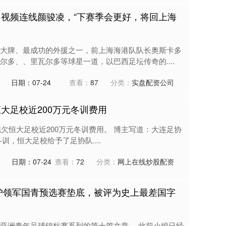
：视频连线颜骏凌，“下赛季会更好，将回上海
大牌、最成功的外援之一，前上海海港队队长奥斯卡多
多、、里瓦尔多等球星一道，以巴西足坛传奇的....
日期：07-24
查看：
87
分类：
实盘配资公司
大足校近200万元冬训费用
协拖欠恒大足校近200万元冬训费用。 博主写道：大连足协
冬训，恒大足校给予了足协队....
日期：07-24
查看：
72
分类：
网上在线炒股配资
广沪领军国青预选赛垫底，被评为史上最差国字
亚洲青年足球锦标赛系列的第十篇文章。 此前小编已经