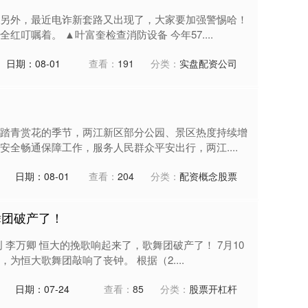
另外，最近电诈新套路又出现了，大家要加强警惕哈！
叮嘱着。 ▲叶富奎检查消防设备 今年57....
日期：08-01
查看：
191
分类：
实盘配资公司
踏青赏花的季节，两江新区部分公园、景区热度持续增
全畅通保障工作，服务人民群众平安出行，两江....
日期：08-01
查看：
204
分类：
配资概念股票
舞团破产了！
 李万卿 恒大的挽歌响起来了，歌舞团破产了！ 7月10
恒大歌舞团敲响了丧钟。 根据（2....
日期：07-24
查看：
85
分类：
股票开杠杆