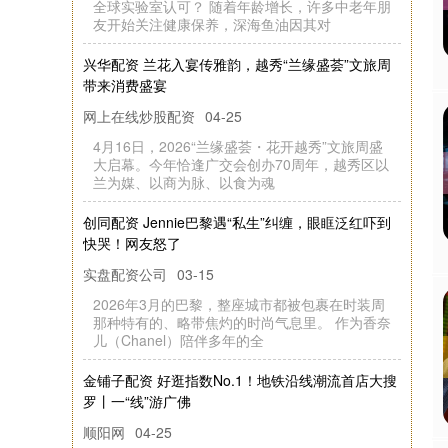
牌
终
全
品
？
友
对
兴
华
配
资
兰
花
入
宴
韵
，
越
秀
“兰
缘
盛
荟
”文
旅
周
来
消
费
盛
传
雅
带
宴
网上在线炒股配资
04-25
4月
16日
，
缘
盛
荟
・
花
开
”文
旅
周
盛
启
幕
。
今
年
恰
交
会
创
办
70周
年
，
越
秀
区
以
为
媒
、
以
商
为
脉
、
以
食
为
2026“兰
大
越
秀
逢
广
兰
魂
创
同
配
资
Jennie巴
“私
生
”纠
缠
，
眼
眶
泛
红
吓
到
哭
！
网
友
怒
黎
遇
快
了
实盘配资公司
03-15
2026年
3月
的
巴
整
座
城
市
都
被
裹
在
时
装
周
种
特
有
的
、
略
灼
的
时
尚
气
息
里
。
作
为
香
奈
（
Chanel）
陪
伴
多
年
的
黎
，
那
包
带
焦
儿
全
金
铺
子
配
资
好
逛
指
No.1！
地
铁
沿
线
潮
流
首
店
大
搜
丨
一
“线
”游
广
数
罗
佛
顺阳网
04-25