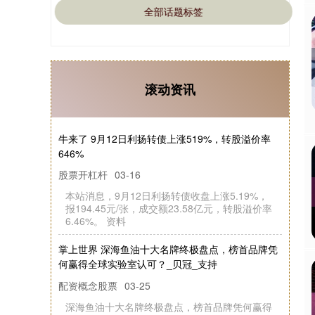
全部话题标签
滚动资讯
牛
来
了
9月
12日
利
债
上
涨
519%
，
转
股
溢
价
率
扬
转
646%
股票开杠杆
03-16
本
站
消
息
，
9月
利
扬
转
债
收
盘
5.19%
，
194.45元
/张
，
交
额
23.58亿
元
，
转
股
溢
价
率
6.46%
。
资
12日
报
上
涨
成
料
掌
上
世
界
深
海
鱼
油
名
牌
终
极
盘
点
，
榜
首
品
牌
凭
赢
得
全
球
实
验
室
认
可
？
_贝
冠
_支
十
大
何
持
配资概念股票
03-25
深
海
鱼
油
十
大
名
极
盘
点
，
榜
首
牌
凭
何
赢
得
球
实
验
室
认
可
随
着
年
龄
增
长
，
许
多
中
老
年
朋
开
始
关
注
健
康
保
养
，
深
海
鱼
油
因
其