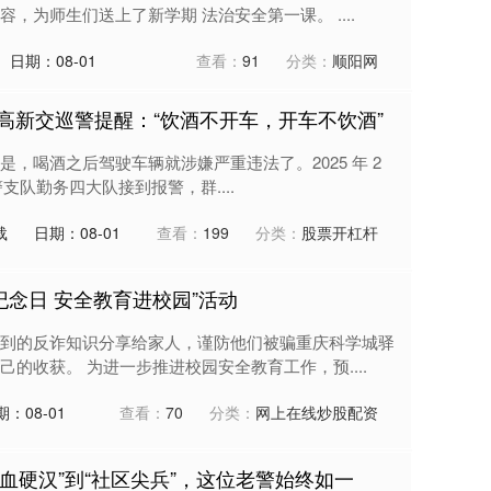
，为师生们送上了新学期 法治安全第一课。 ....
日期：08-01
查看：
91
分类：
顺阳网
高新交巡警提醒：“饮酒不开车，开车不饮酒”
，喝酒之后驾驶车辆就涉嫌严重违法了。2025 年 2
警支队勤务四大队接到报警，群....
载
日期：08-01
查看：
199
分类：
股票开杠杆
纪念日 安全教育进校园”活动
到的反诈知识分享给家人，谨防他们被骗重庆科学城驿
的收获。 为进一步推进校园安全教育工作，预....
期：08-01
查看：
70
分类：
网上在线炒股配资
“铁血硬汉”到“社区尖兵”，这位老警始终如一