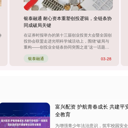
银泰融通 耐心资本重塑创投逻辑，全链条协
同成破局关键
在证券时报举办的第十三届创业投资大会暨全国创
神
投协会联盟走进光明科学城活动上，围绕“破局与
重构——创投业全链条协同突围之道”这一话题，
多位一线投资人展开深入探讨。....
银泰融通
03-28
富兴配资 护航青春成长 共建
全教育
为增强青少年法治意识，筑牢校园安全