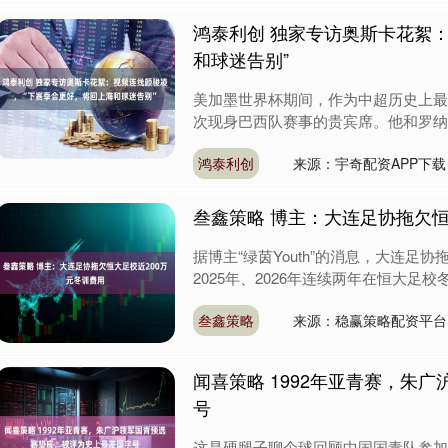
鸿泰利创 独家专访奥斯卡花絮
和球迷告别”
美加墨世界杯期间，作为中超历史上最
次现身巴西队赛事的贵宾席。他和罗纳尔
鸿泰利创
来源：宇奇配资APP下载
叁鑫策略 博主：大连足协拖欠恒
据博主“绿茵Youth”的消息，大连足
2025年、2026年连续两年在恒大足校
叁鑫策略
来源：稳赢策略配资平台
闻喜策略 1992年亚青赛，朱
号
这是硬腿子聊个球回顾中国国青队参加