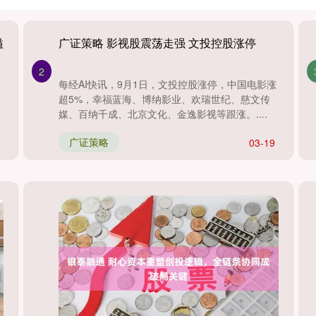
溢
广证策略 影视股震荡走强 文投控股涨停
2
每经AI快讯，9月1日，文投控股涨停，中国电影涨
超5%，幸福蓝海、博纳影业、欢瑞世纪、慈文传
媒、百纳千成、北京文化、金逸影视等跟涨。....
广证策略
03-19