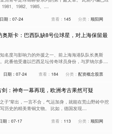
81、1982、1985、....
日期：07-24
查看：
145
分类：
顺阳网
专访奥斯卡：巴西队缺8号位球星，对上海保留最
知名度与影响力的外援之一、前上海海港队队长奥斯
此番他受邀以巴西足坛传奇球员身份，与罗纳尔多....
日期：07-24
查看：
184
分类：
配资概念股票
铜古剑：神奇一幕再现，欧洲考古果然可疑
运之子”辈出，一言不合，气运加身，就能在荒山野岭中挖
历史的精美青铜文物。 比如，德国发现....
日期：07-17
查看：
113
分类：
顺阳网