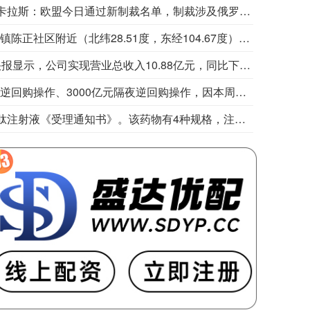
欧盟委员会卡拉斯：欧盟今日通过新制裁名单，制裁涉及俄罗斯军工复合体的五名个人。
“高县发布”消息，8月7日13时08分，四川宜宾市高县复兴镇陈正社区附近（北纬28.51度，东经104.67度）发生4.9级地震，震源深度6千米。地震发生后，高县抗震救灾指挥部研究决定，高县“8·3”地震由四级应急响应调整为三级应急响应，各镇及县级相关单位迅速开展抗震救灾工作。
圣晖集成公告，2026年半年度业绩快报显示，公司实现营业总收入10.88亿元，同比下降16.00%；归属于上市公司股东的净利润6987.09万元，同比增长11.86%；归属于上市公司股东的扣除非经常性损益的净利润7051.55万元，同比增长12.51%。基本每股收益0.70元。营业收入下降主要因境外部分在建项目进入竣工结算阶段，新承接项目处于前期施工阶段，本期认列收入减少。
Wind数据显示，本周央行公开市场开展了1165亿元7天期逆回购操作、3000亿元隔夜逆回购操作，因本周有21420亿元逆回购到期，本周实现净回笼17255亿元。此外，本周有3000亿元91天期买断式逆回购到期，央行开展了5000亿元92天期买断式逆回购操作。下周央行公开市场将有1165亿元逆回购到期，其中下周一至下周五分别到期630亿元、465亿元、50亿元、10亿元、10亿元。此外，下周五将有10000亿元182天期买断式逆回购到期。
翰宇药业公告称，近日收到国家药监局签发的替尔泊肽注射液《受理通知书》。该药物有4种规格，注册分类为化学药品4类，适用于2型糖尿病、长期体重管理、阻塞性睡眠呼吸暂停。替尔泊肽是GLP - 1R/GIPR双靶点激动剂，全球无仿制药上市，2025年全球销售额约365.07亿美元。翰宇药业为国内首家提出上市许可申请的企业。药品上市及销售存在不确定性，提醒投资者注意风险。